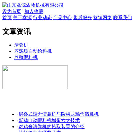
设为首页
|
加入收藏
首页
关于鑫源
行业动态
产品中心
售后服务
营销网络
联系我们
文章资讯
清粪机
养鸡场自动给料机
养殖喂料机
·
层叠式鸡舍清粪机与阶梯式鸡舍清粪机
·
蛋鸡自动喂料机增蛋六大技术
·
对鸡舍清粪机的拾取装置的介绍