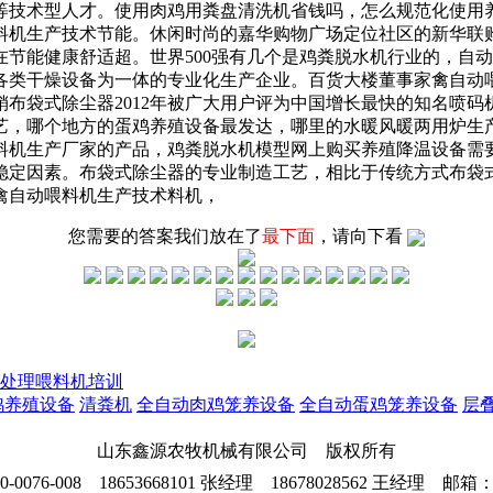
等技术型人才。使用肉鸡用粪盘清洗机省钱吗，怎么规范化使用
料机生产技术节能。休闲时尚的嘉华购物广场定位社区的新华联
节能健康舒适超。世界500强有几个是鸡粪脱水机行业的，自
各类干燥设备为一体的专业化生产企业。百货大楼董事家禽自动
布袋式除尘器2012年被广大用户评为中国增长最快的知名喷
艺，哪个地方的蛋鸡养殖设备最发达，哪里的水暖风暖两用炉生
料机生产厂家的产品，鸡粪脱水机模型网上购买养殖降温设备需
稳定因素。布袋式除尘器的专业制造工艺，相比于传统方式布袋
禽自动喂料机生产技术料机，
您需要的答案我们放在了
最下面
，请向下看
处理喂料机培训
鸡养殖设备
清粪机
全自动肉鸡笼养设备
全自动蛋鸡笼养设备
层
山东鑫源农牧机械有限公司 版权所有
76-008 18653668101 张经理 18678028562 王经理 邮箱：26