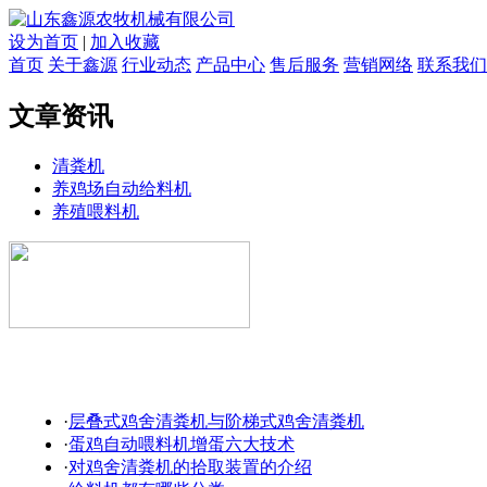
设为首页
|
加入收藏
首页
关于鑫源
行业动态
产品中心
售后服务
营销网络
联系我们
文章资讯
清粪机
养鸡场自动给料机
养殖喂料机
·
层叠式鸡舍清粪机与阶梯式鸡舍清粪机
·
蛋鸡自动喂料机增蛋六大技术
·
对鸡舍清粪机的拾取装置的介绍