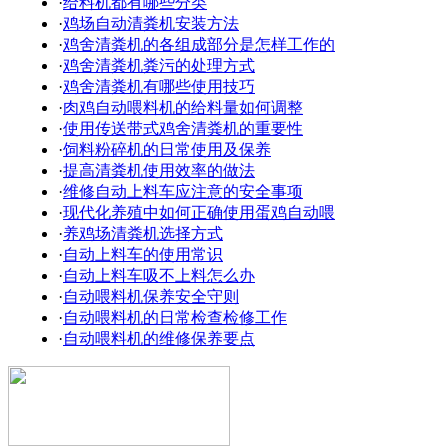
·
给料机都有哪些分类
·
鸡场自动清粪机安装方法
·
鸡舍清粪机的各组成部分是怎样工作的
·
鸡舍清粪机粪污的处理方式
·
鸡舍清粪机有哪些使用技巧
·
肉鸡自动喂料机的给料量如何调整
·
使用传送带式鸡舍清粪机的重要性
·
饲料粉碎机的日常使用及保养
·
提高清粪机使用效率的做法
·
维修自动上料车应注意的安全事项
·
现代化养殖中如何正确使用蛋鸡自动喂
·
养鸡场清粪机选择方式
·
自动上料车的使用常识
·
自动上料车吸不上料怎么办
·
自动喂料机保养安全守则
·
自动喂料机的日常检查检修工作
·
自动喂料机的维修保养要点